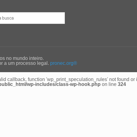
os no mundo inteiro.
dor a um processo legal.
pronec.org®
lid callback, function 'wp_print_speculation_rules' not found or 
/public_html/wp-includes/class-wp-hook.php
on line
324