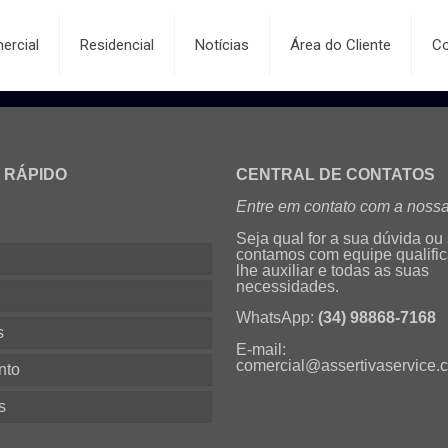
ercial
Residencial
Notícias
Área do Cliente
Co
 RÁPIDO
CENTRAL DE CONTATOS
Entre em contato com a nossa
Seja qual for a sua dúvida ou
contamos com equipe qualifi
lhe auxiliar e todas as suas
necessidades.
s
WhatsApp:
(34) 98868-7168
s
E-mail:
comercial@assertivaservice.
nto
s