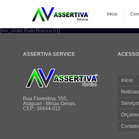
Início
Com
[rev_slider Rato Branco 01]
ASSERTIVA SERVICE
ACESSO
Início
Notícia
Rua Florestina, 555,
Serviço
Araguari - Minas Gerais.
CEP.: 38444-012
Orçame
Contato