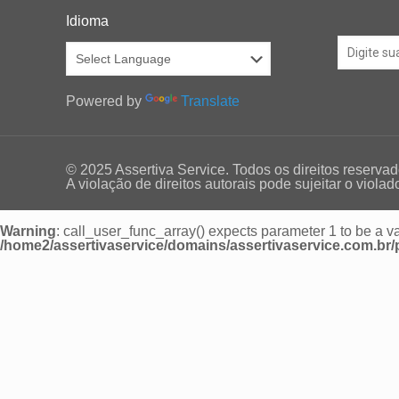
Idioma
Powered by
Translate
© 2025 Assertiva Service. Todos os direitos reservad
A violação de direitos autorais pode sujeitar o viola
Warning
: call_user_func_array() expects parameter 1 to be a va
/home2/assertivaservice/domains/assertivaservice.com.br