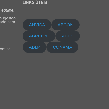
LINKS ÚTEIS
 equipe.
 sugestão
cada para
ANVISA
ABCON
ABRELPE
ABES
ABLP
CONAMA
com.br