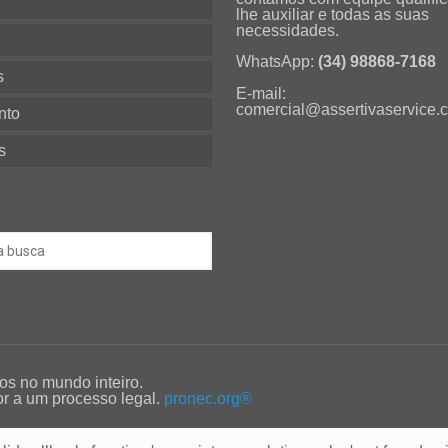
lhe auxiliar e todas as suas
necessidades.
s
WhatsApp:
(34) 98868-7168
s
E-mail:
comercial@assertivaservice.
nto
s
os no mundo inteiro.
dor a um processo legal.
pronec.org®