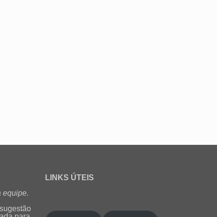
LINKS ÚTEIS
 equipe.
 sugestão
cada para